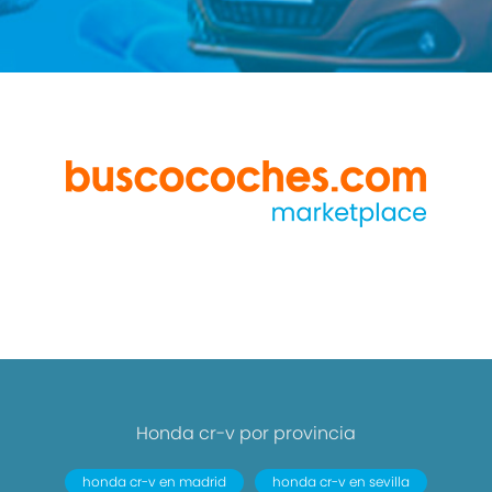
Honda cr-v por provincia
honda cr-v en madrid
honda cr-v en sevilla