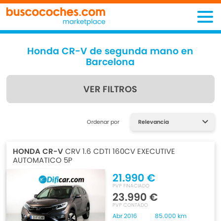
Honda CR-V de segunda mano en
Barcelona
VER FILTROS
Encuentra lo que estás
Ordenar por
buscando
HONDA CR-V
CRV 1.6 CDTI 160CV EXECUTIVE
AUTOMATICO 5P
21.990 €
PVP FINACIADO
23.990 €
PVP CONTADO
Abr 2016
85.000 km