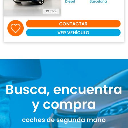
Diesel
Barcelona
29 fotos
CONTACTAR
VER VEHÍCULO
Busca, encuentra
y compra
coches de segunda mano