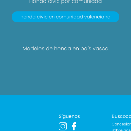
Honda civic por comunidad
honda civic en comunidad valenciana
Modelos de honda en país vasco
Síguenos
Buscoc
Concesion
Sobre nos