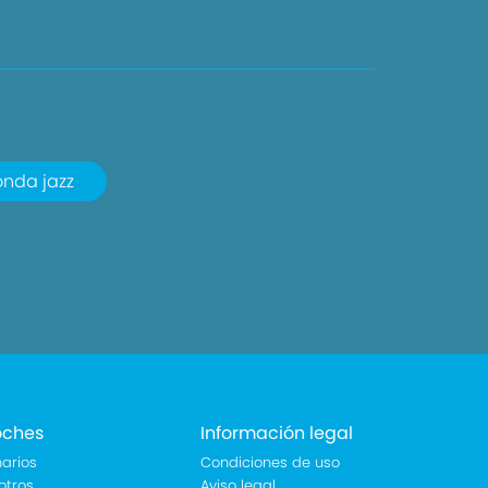
nda jazz
oches
Información legal
arios
Condiciones de uso
otros
Aviso legal