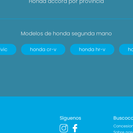
Honda accord por provincia
Modelos de honda segunda mano
vic
honda cr-v
honda hr-v
ho
Síguenos
Buscoc
Concesion
Sobre nos