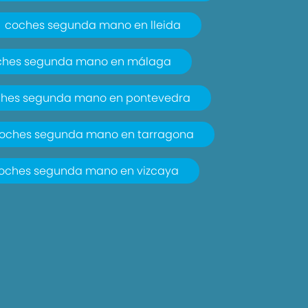
coches segunda mano en lleida
ches segunda mano en málaga
hes segunda mano en pontevedra
oches segunda mano en tarragona
oches segunda mano en vizcaya