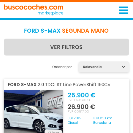
FORD S-MAX
SEGUNDA MANO
VER FILTROS
Encuentra lo que estás
Ordenar por
buscando
FORD S-MAX
2.0 TDCi ST Line PowerShift 190Cv
25.900 €
PVP FINACIADO
26.900 €
PVP CONTADO
Jul 2019
109.150 km
Diesel
Barcelona
47 fotos