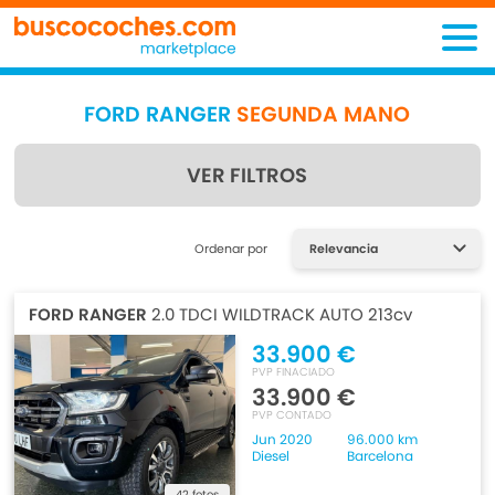
FORD RANGER
SEGUNDA MANO
VER FILTROS
Encuentra lo que estás
Ordenar por
buscando
FORD RANGER
2.0 TDCI WILDTRACK AUTO 213cv
33.900 €
PVP FINACIADO
33.900 €
PVP CONTADO
Jun 2020
96.000 km
Diesel
Barcelona
42 fotos