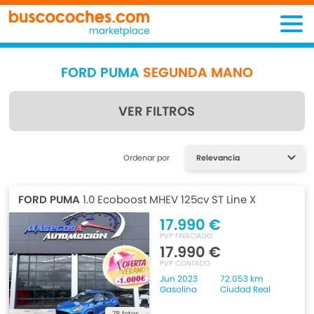
FORD PUMA
SEGUNDA MANO
VER FILTROS
Encuentra lo que estás
Ordenar por
buscando
FORD PUMA
1.0 Ecoboost MHEV 125cv ST Line X
17.990 €
PVP FINACIADO
17.990 €
PVP CONTADO
Jun 2023
72.053 km
Gasolina
Ciudad Real
78 fotos