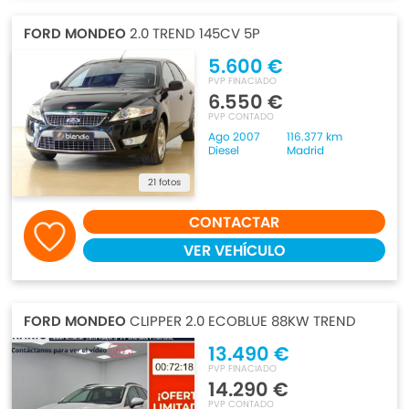
FORD MONDEO
2.0 TREND 145CV 5P
5.600 €
PVP FINACIADO
6.550 €
PVP CONTADO
Ago 2007
116.377 km
Diesel
Madrid
21 fotos
CONTACTAR
VER VEHÍCULO
FORD MONDEO
CLIPPER 2.0 ECOBLUE 88KW TREND
13.490 €
PVP FINACIADO
14.290 €
PVP CONTADO