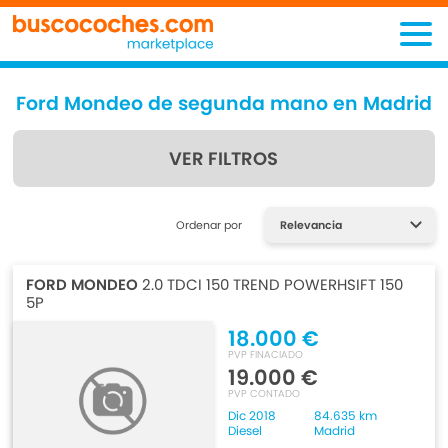
Ford Mondeo de segunda mano en Madrid
VER FILTROS
Encuentra lo que estás
Ordenar por
buscando
FORD MONDEO
2.0 TDCI 150 TREND POWERHSIFT 150
5P
18.000 €
PVP FINACIADO
19.000 €
PVP CONTADO
Dic 2018
84.635 km
Diesel
Madrid