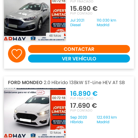
PVP FINACIADO
15.690 €
PVP CONTADO
Jul 2021
110.030 km
Diesel
Madrid
48 fotos
CONTACTAR
VER VEHÍCULO
FORD MONDEO
2.0 Híbrido 138kW ST-Line HEV AT SB
16.890 €
PVP FINACIADO
17.690 €
PVP CONTADO
Sep 2020
122.693 km
Híbrido
Madrid
13 fotos