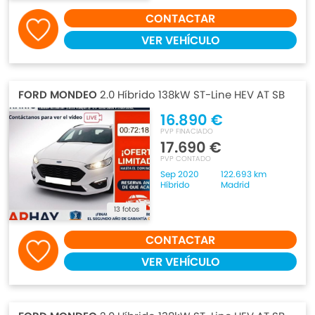
CONTACTAR
VER VEHÍCULO
FORD MONDEO
2.0 Híbrido 138kW ST-Line HEV AT SB
16.890 €
PVP FINACIADO
17.690 €
PVP CONTADO
Sep 2020
122.693 km
Híbrido
Madrid
13 fotos
CONTACTAR
VER VEHÍCULO