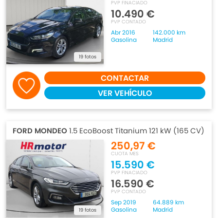
PVP FINACIADO
10.490 €
PVP CONTADO
Abr 2016
142.000 km
Gasolina
Madrid
19 fotos
CONTACTAR
VER VEHÍCULO
FORD MONDEO
1.5 EcoBoost Titanium 121 kW (165 CV)
250,97 €
CUOTA MES
15.590 €
PVP FINACIADO
16.590 €
PVP CONTADO
Sep 2019
64.889 km
Gasolina
Madrid
19 fotos