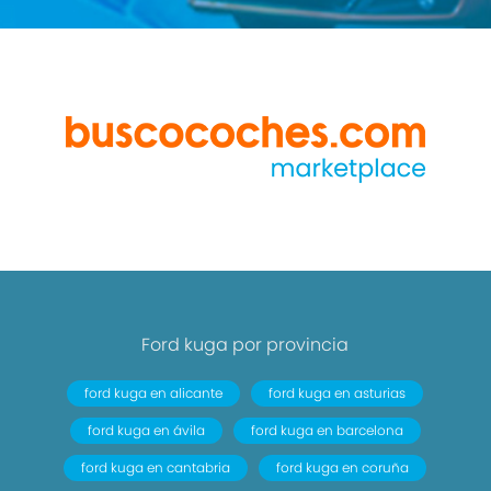
Ford kuga por provincia
ford kuga en alicante
ford kuga en asturias
ford kuga en ávila
ford kuga en barcelona
ford kuga en cantabria
ford kuga en coruña