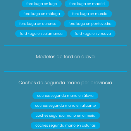
ford kuga en lugo
ford kuga en madrid
ford kuga en málaga
ford kuga en murcia
ford kuga en ourense
ford kuga en pontevedra
ford kuga en salamanca
ford kuga en vizcaya
Modelos de ford en álava
Coches de segunda mano por provincia
coches segunda mano en álava
coches segunda mano en alicante
coches segunda mano en almería
coches segunda mano en asturias