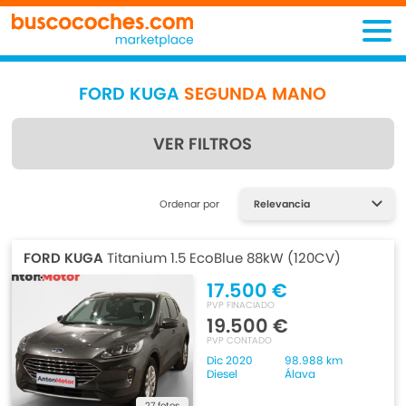
FORD KUGA
SEGUNDA MANO
VER FILTROS
Encuentra lo que estás
Ordenar por
buscando
FORD KUGA
Titanium 1.5 EcoBlue 88kW (120CV)
17.500 €
PVP FINACIADO
19.500 €
PVP CONTADO
Dic 2020
98.988 km
Diesel
Álava
27 fotos