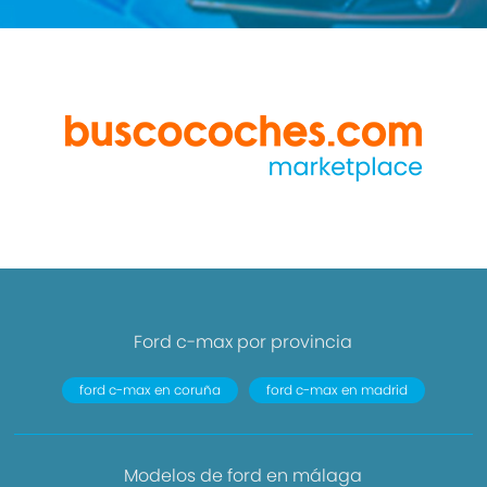
Ford c-max por provincia
ford c-max en coruña
ford c-max en madrid
Modelos de ford en málaga