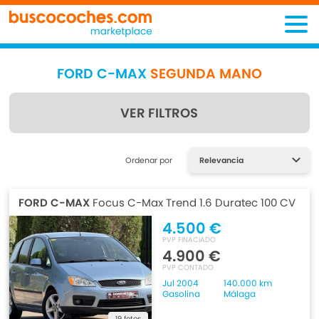
FORD C-MAX
SEGUNDA MANO
VER FILTROS
Encuentra lo que estás
Ordenar por
buscando
FORD C-MAX
Focus C-Max Trend 1.6 Duratec 100 CV
4.500 €
PVP FINACIADO
4.900 €
PVP CONTADO
Jul 2004
140.000 km
Gasolina
Málaga
19 fotos