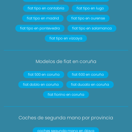
fiat tipo en cantabria
fiat tipo en lugo
fiat tipo en madrid
fiat tipo en ourense
fiat tipo en pontevedra
fiat tipo en salamanca
fiat tipo en vizcaya
Modelos de fiat en coruña
fiat 500 en coruña
fiat 600 en coruña
fiat doblo en coruña
fiat ducato en coruña
fiat fiorino en coruña
Coches de segunda mano por provincia
coches segunda mano en álava