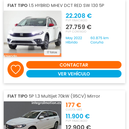
FIAT TIPO
1.5 HYBRID MHEV DCT RED SW 130 5P
22.208 €
PVP FINACIADO
27.759 €
PVP CONTADO
May 2022
60.875 km
Híbrido
Coruña
17 fotos
CONTACTAR
VER VEHÍCULO
FIAT TIPO
5P 1.3 Multijet 70kW (95CV) Mirror
177 €
CUOTA MES
11.900 €
PVP FINACIADO
12.900 €