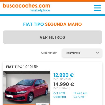
FIAT TIPO
SEGUNDA MANO
VER FILTROS
Encuentra lo que estás
Ordenar por
buscando
FIAT TIPO
1.0 101 5P
12.990 €
PVP FINACIADO
14.990 €
PVP CONTADO
Oct 2021
17.420 km
Gasolina
Coruña
21 fotos