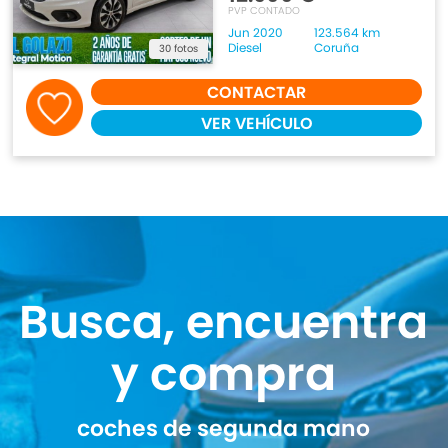
PVP CONTADO
Jun 2020
123.564 km
Diesel
Coruña
30 fotos
CONTACTAR
VER VEHÍCULO
Busca, encuentra
y compra
coches de segunda mano