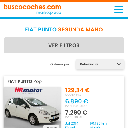
FIAT PUNTO
SEGUNDA MANO
VER FILTROS
Encuentra lo que estás
Ordenar por
buscando
FIAT PUNTO
Pop
129,34 €
CUOTA MES
6.890 €
PVP FINACIADO
7.290 €
PVP CONTADO
Jul 2014
90.193 km
Diesel
Madrid
18 fotos