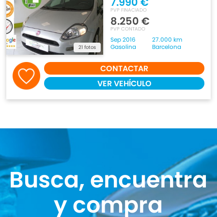
7.990 €
PVP FINACIADO
8.250 €
PVP CONTADO
Sep 2016
27.000 km
Gasolina
Barcelona
21 fotos
CONTACTAR
VER VEHÍCULO
Busca, encuentra
y compra