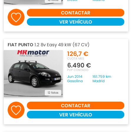
CONTACTAR
VER VEHÍCULO
FIAT PUNTO
1.2 8v Easy 49 kW (67 CV)
126,7 €
CUOTA MES
6.490 €
PVP CONTADO
Jun 2014
161.759 km
Gasolina
Madrid
12 fotos
CONTACTAR
VER VEHÍCULO