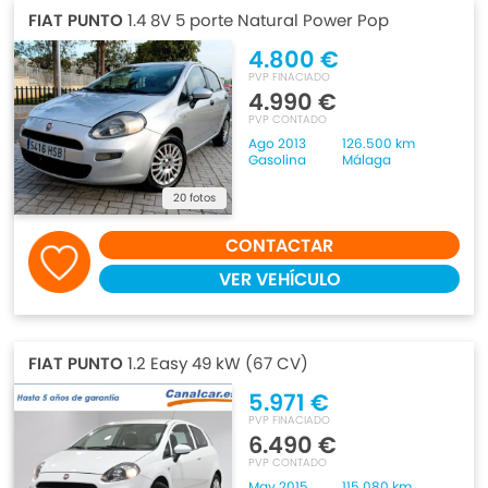
FIAT PUNTO
1.4 8V 5 porte Natural Power Pop
4.800 €
PVP FINACIADO
4.990 €
PVP CONTADO
Ago 2013
126.500 km
Gasolina
Málaga
20 fotos
CONTACTAR
VER VEHÍCULO
FIAT PUNTO
1.2 Easy 49 kW (67 CV)
5.971 €
PVP FINACIADO
6.490 €
PVP CONTADO
May 2015
115.080 km