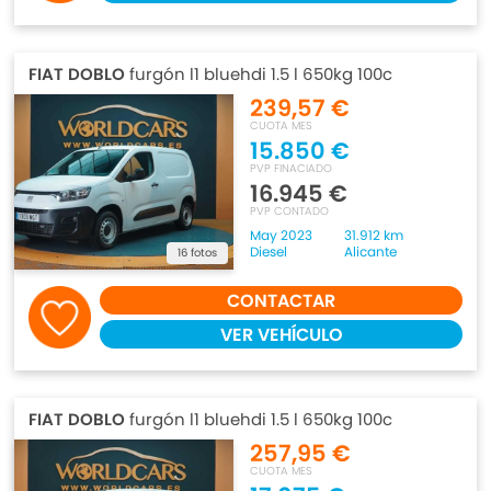
FIAT DOBLO
furgón l1 bluehdi 1.5 l 650kg 100c
239,57 €
CUOTA MES
15.850 €
PVP FINACIADO
16.945 €
PVP CONTADO
May 2023
31.912 km
Diesel
Alicante
16 fotos
CONTACTAR
VER VEHÍCULO
FIAT DOBLO
furgón l1 bluehdi 1.5 l 650kg 100c
257,95 €
CUOTA MES