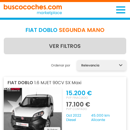
FIAT DOBLO
SEGUNDA MANO
VER FILTROS
Encuentra lo que estás
Ordenar por
buscando
FIAT DOBLO
1.6 MJET 90CV SX Maxi
15.200 €
PVP FINACIADO
17.100 €
PVP CONTADO
Oct 2022
45.000 km
Diesel
Alicante
16 fotos