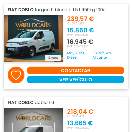
FIAT DOBLO
furgón l1 bluehdi 1.5 l 650kg 100c
239,57 €
CUOTA MES
15.850 €
PVP FINACIADO
16.945 €
PVP CONTADO
May 2023
38.265 km
Diesel
Alicante
15 fotos
CONTACTAR
VER VEHÍCULO
FIAT DOBLO
doblo 1.6
218,04 €
CUOTA MES
13.665 €
PVP FINACIADO