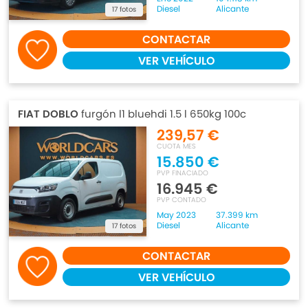
Diesel
Alicante
17 fotos
CONTACTAR
VER VEHÍCULO
FIAT DOBLO
furgón l1 bluehdi 1.5 l 650kg 100c
239,57 €
CUOTA MES
15.850 €
PVP FINACIADO
16.945 €
PVP CONTADO
May 2023
37.399 km
Diesel
Alicante
17 fotos
CONTACTAR
VER VEHÍCULO