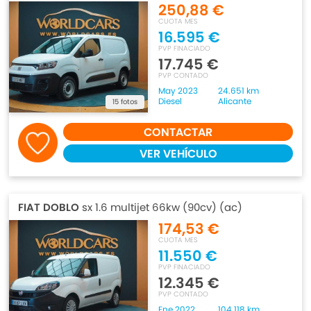
250,88 €
CUOTA MES
16.595 €
PVP FINACIADO
17.745 €
PVP CONTADO
May 2023
24.651 km
Diesel
Alicante
15 fotos
CONTACTAR
VER VEHÍCULO
FIAT DOBLO
sx 1.6 multijet 66kw (90cv) (ac)
174,53 €
CUOTA MES
11.550 €
PVP FINACIADO
12.345 €
PVP CONTADO
Ene 2022
104.118 km