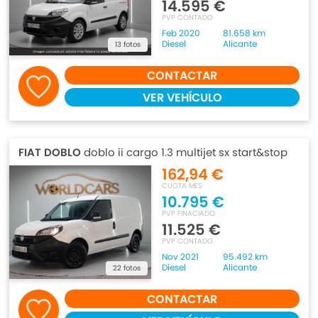
14.595 €
PVP CONTADO
Feb 2020
81.658 km
Diesel
Alicante
13 fotos
CONTACTAR
VER VEHÍCULO
FIAT DOBLO
doblo ii cargo 1.3 multijet sx start&stop
162,94 €
CUOTA MES
10.795 €
PVP FINACIADO
11.525 €
PVP CONTADO
Nov 2021
95.492 km
Diesel
Alicante
22 fotos
CONTACTAR