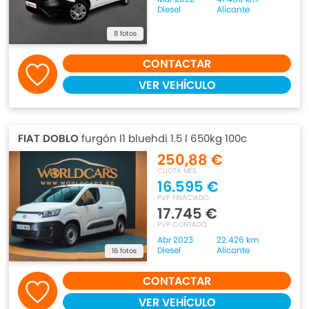
Diesel
Alicante
8 fotos
CONTACTAR
VER VEHÍCULO
FIAT DOBLO
furgón l1 bluehdi 1.5 l 650kg 100c
250,88 €
CUOTA MES
16.595 €
PVP FINACIADO
17.745 €
PVP CONTADO
Abr 2023
22.426 km
Diesel
Alicante
16 fotos
CONTACTAR
VER VEHÍCULO