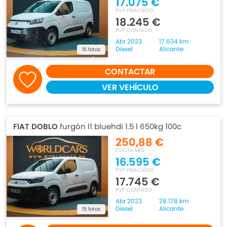
17.075 €
PVP FINACIADO
18.245 €
PVP CONTADO
Abr 2023
17.634 km
Diesel
Alicante
15 fotos
CONTACTAR
VER VEHÍCULO
FIAT DOBLO
furgón l1 bluehdi 1.5 l 650kg 100c
250,88 €
CUOTA MES
16.595 €
PVP FINACIADO
17.745 €
PVP CONTADO
Abr 2023
28.178 km
Diesel
Alicante
15 fotos