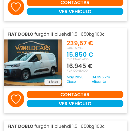
CONTACTAR
VER VEHÍCULO
FIAT DOBLO
furgón l1 bluehdi 1.5 l 650kg 100c
239,57 €
CUOTA MES
15.850 €
PVP FINACIADO
16.945 €
PVP CONTADO
May 2023
34.395 km
Diesel
Alicante
14 fotos
CONTACTAR
VER VEHÍCULO
FIAT DOBLO
furgón l1 bluehdi 1.5 l 650kg 100c