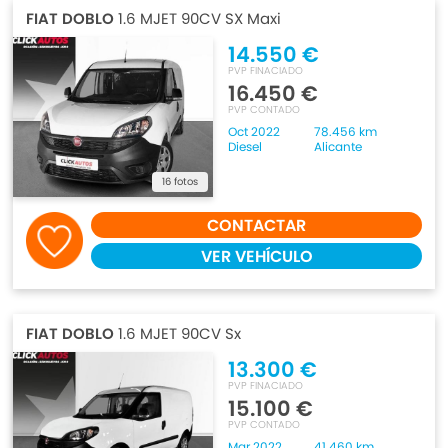
FIAT DOBLO
1.6 MJET 90CV SX Maxi
14.550 €
PVP FINACIADO
16.450 €
PVP CONTADO
Oct 2022
78.456 km
Diesel
Alicante
16 fotos
CONTACTAR
VER VEHÍCULO
FIAT DOBLO
1.6 MJET 90CV Sx
13.300 €
PVP FINACIADO
15.100 €
PVP CONTADO
Mar 2022
41.460 km