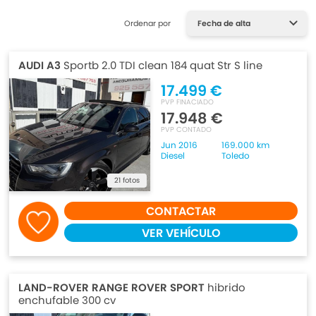
Ordenar por
AUDI A3
Sportb 2.0 TDI clean 184 quat Str S line
17.499 €
PVP FINACIADO
17.948 €
PVP CONTADO
Jun 2016
169.000 km
Diesel
Toledo
21 fotos
CONTACTAR
VER VEHÍCULO
LAND-ROVER RANGE ROVER SPORT
hibrido
enchufable 300 cv