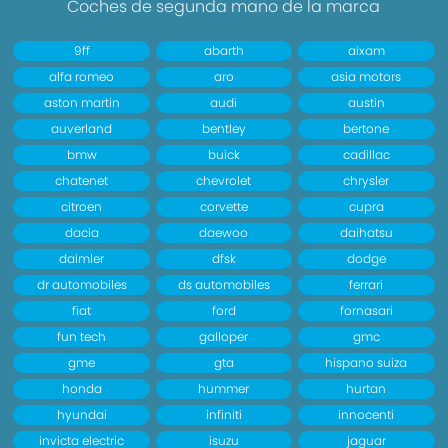
Coches de segunda mano de la marca
9ff
abarth
aixam
alfa romeo
aro
asia motors
aston martin
audi
austin
auverland
bentley
bertone
bmw
buick
cadillac
chatenet
chevrolet
chrysler
citroen
corvette
cupra
dacia
daewoo
daihatsu
daimler
dfsk
dodge
dr automobiles
ds automobiles
ferrari
fiat
ford
fornasari
fun tech
galloper
gmc
gme
gta
hispano suiza
honda
hummer
hurtan
hyundai
infiniti
innocenti
invicta electric
isuzu
jaguar