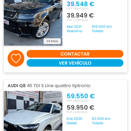
39.548 €
PVP FINACIADO
39.949 €
PVP CONTADO
Mar 2021
109.000 km
Gasolina
Toledo
24 fotos
CONTACTAR
VER VEHÍCULO
AUDI Q8
45 TDI S Line quattro tiptronic
59.550 €
PVP FINACIADO
59.950 €
PVP CONTADO
Ene 2020
92.000 km
Diesel
Toledo