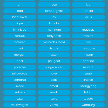
jdm
jeep
kia
lada
lamborghini
lancia
land-rover
ldv
lexus
ligier
lincoln
lotus
lynk & co
mahindra
maserati
maxus
maybach
mazda
mclaren
mercedes-benz
mg
mini
mitsubishi
mitsuoka
morgan
nextem
nissan
opel
peugeot
pontiac
porsche
range-rover
renault
rolls-royce
rover
saab
santana
seat
sherco
skoda
smart
ssangyong
subaru
suzuki
talbot
tata
tesla
toyota
volkswagen
volvo
wartburg