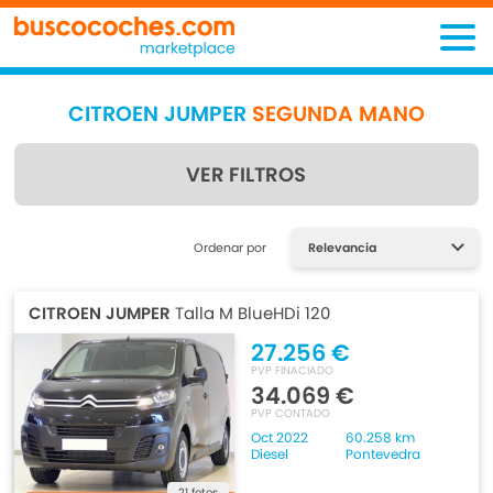
CITROEN JUMPER
SEGUNDA MANO
VER FILTROS
Encuentra lo que estás
Ordenar por
buscando
CITROEN JUMPER
Talla M BlueHDi 120
27.256 €
PVP FINACIADO
34.069 €
PVP CONTADO
Oct 2022
60.258 km
Diesel
Pontevedra
21 fotos