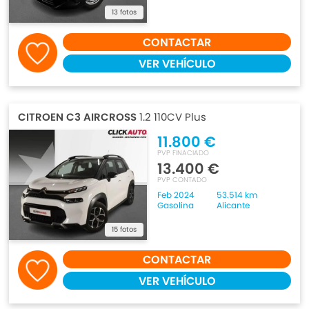
13 fotos
CONTACTAR
VER VEHÍCULO
CITROEN C3 AIRCROSS
1.2 110CV Plus
11.800 €
PVP FINACIADO
13.400 €
PVP CONTADO
Feb 2024
53.514 km
Gasolina
Alicante
15 fotos
CONTACTAR
VER VEHÍCULO