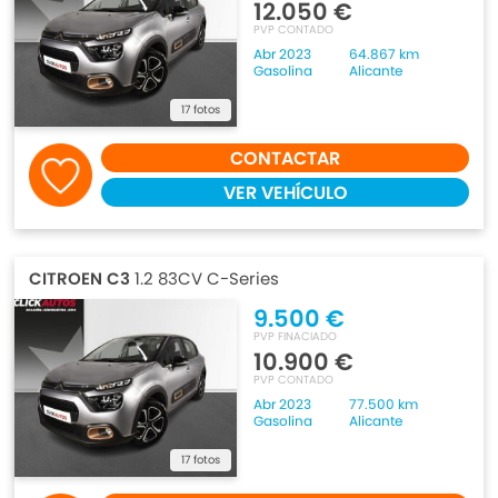
12.050 €
PVP CONTADO
Abr 2023
64.867 km
Gasolina
Alicante
17 fotos
CONTACTAR
VER VEHÍCULO
CITROEN C3
1.2 83CV C-Series
9.500 €
PVP FINACIADO
10.900 €
PVP CONTADO
Abr 2023
77.500 km
Gasolina
Alicante
17 fotos