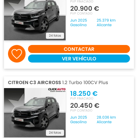
PVP FINACIADO
20.900 €
PVP CONTADO
Jun 2025
25.379 km
Gasolina
Alicante
24 fotos
CONTACTAR
VER VEHÍCULO
CITROEN C3 AIRCROSS
1.2 Turbo 100CV Plus
18.250 €
PVP FINACIADO
20.450 €
PVP CONTADO
Jun 2025
28.036 km
Gasolina
Alicante
24 fotos