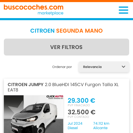
CITROEN
SEGUNDA MANO
VER FILTROS
Encuentra lo que estás
Ordenar por
buscando
CITROEN JUMPY
2.0 BlueHDI 145CV Furgon Talla XL
EAT8
29.300 €
PVP FINACIADO
32.500 €
PVP CONTADO
Jul 2024
74.112 km
Diesel
Alicante