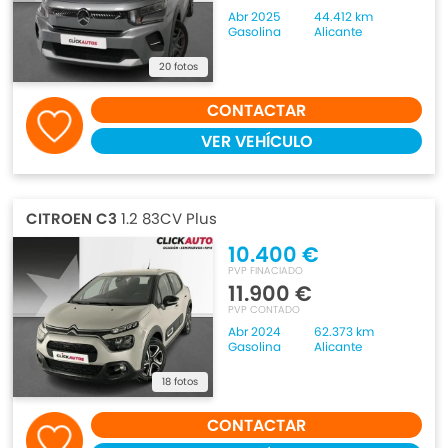
Abr 2025
44.412 km
Gasolina
Alicante
20 fotos
CONTACTAR
VER VEHÍCULO
CITROEN C3
1.2 83CV Plus
10.400 €
PVP FINACIADO
11.900 €
PVP CONTADO
Abr 2024
62.373 km
Gasolina
Alicante
18 fotos
CONTACTAR