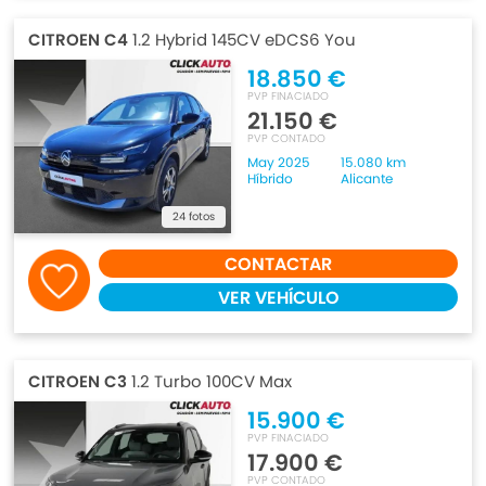
CITROEN C4
1.2 Hybrid 145CV eDCS6 You
18.850 €
PVP FINACIADO
21.150 €
PVP CONTADO
May 2025
15.080 km
Híbrido
Alicante
24 fotos
CONTACTAR
VER VEHÍCULO
CITROEN C3
1.2 Turbo 100CV Max
15.900 €
PVP FINACIADO
17.900 €
PVP CONTADO