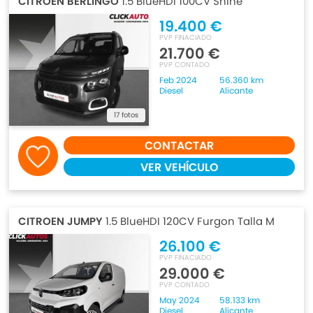
CITROEN BERLINGO
1.5 BlueHDI 100CV Shine
19.400 €
PVP FINACIADO
21.700 €
PVP CONTADO
Feb 2024
56.360 km
Diesel
Alicante
17 fotos
CONTACTAR
VER VEHÍCULO
CITROEN JUMPY
1.5 BlueHDI 120CV Furgon Talla M
26.100 €
PVP FINACIADO
29.000 €
PVP CONTADO
May 2024
58.133 km
Diesel
Alicante