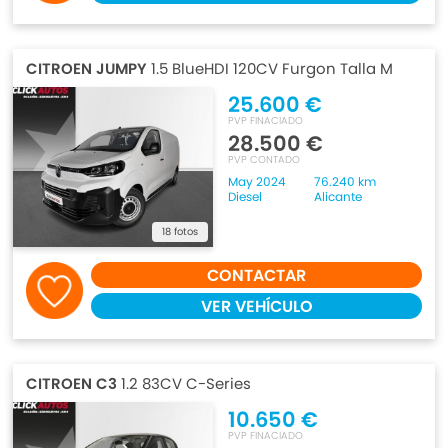
CITROEN JUMPY
1.5 BlueHDI 120CV Furgon Talla M
25.600 €
PVP FINACIADO
28.500 €
PVP CONTADO
May 2024
76.240 km
Diesel
Alicante
18 fotos
CONTACTAR
VER VEHÍCULO
CITROEN C3
1.2 83CV C-Series
10.650 €
PVP FINACIADO