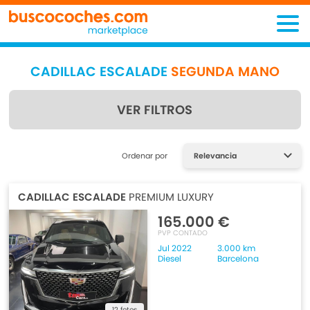
CADILLAC ESCALADE
SEGUNDA MANO
VER FILTROS
Encuentra lo que estás
Ordenar por
buscando
CADILLAC ESCALADE
PREMIUM LUXURY
165.000 €
PVP CONTADO
Jul 2022
3.000 km
Diesel
Barcelona
12 fotos