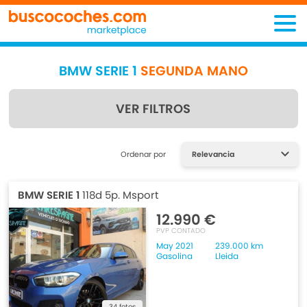
BMW SERIE 1
SEGUNDA MANO
VER FILTROS
Encuentra lo que estás
Ordenar por
buscando
BMW SERIE 1
118d 5p. Msport
12.990 €
PVP CONTADO
May 2021
239.000 km
Gasolina
Lleida
34 fotos