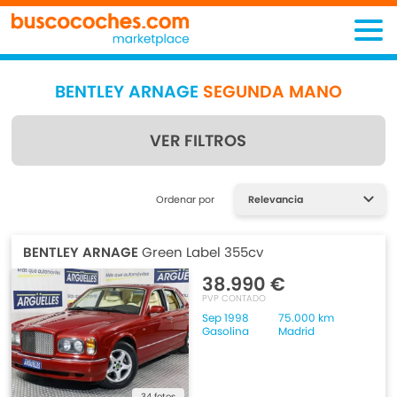
BENTLEY ARNAGE
SEGUNDA MANO
VER FILTROS
Encuentra lo que estás
Ordenar por
buscando
BENTLEY ARNAGE
Green Label 355cv
38.990 €
PVP CONTADO
Sep 1998
75.000 km
Gasolina
Madrid
34 fotos